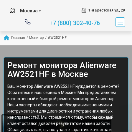
Москва
1-я Брестская ул., 29
▼
+7 (800) 302-40-76
Главная
/
Монитор
/
AW2521HF
Ремонт монитора Alienware
AW2521HF в Москве
Ваш монитор Alienware AW2521HF нуждается в ремонте?
Обратитесь в наш сервис в Москве! Мы предоставляем
качественный и быстрый ремонт мониторов Алиенвар.
Наши эксперты обладают необходимыми знаниями и
инструментами для диагностики и устранения любых
неисправностей. Мы стремимся к тому, чтобы каждый
клиент остался доволен результатом нашей работы.
Обращаясь к нам, вы получаете гарантию качества и