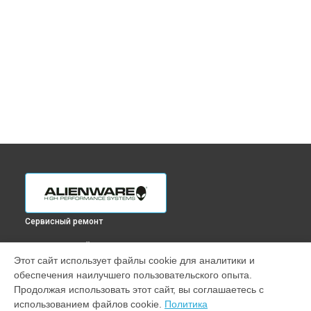
Сервисный ремонт
ВЫБЕРИ СВОЙ ГОРОД
Этот сайт использует файлы cookie для аналитики и
Ремонт монитора AW2521HF Alienware в
Краснодаре
обеспечения наилучшего пользовательского опыта.
Ремонт монитора AW2521HF Alienware в
Ростове-на-Дону
Продолжая использовать этот сайт, вы соглашаетесь с
Ремонт монитора AW2521HF Alienware в
Нижнем
использованием файлов cookie.
Политика