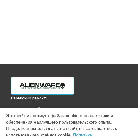
Сервисный ремонт
ВЫБЕРИ СВОЙ ГОРОД
Этот сайт использует файлы cookie для аналитики и
Ремонт монитора AW2523HF Alienware в
Краснодаре
обеспечения наилучшего пользовательского опыта.
Ремонт монитора AW2523HF Alienware в
Ростове-на-Дону
Продолжая использовать этот сайт, вы соглашаетесь с
Ремонт монитора AW2523HF Alienware в
Нижнем
использованием файлов cookie.
Политика