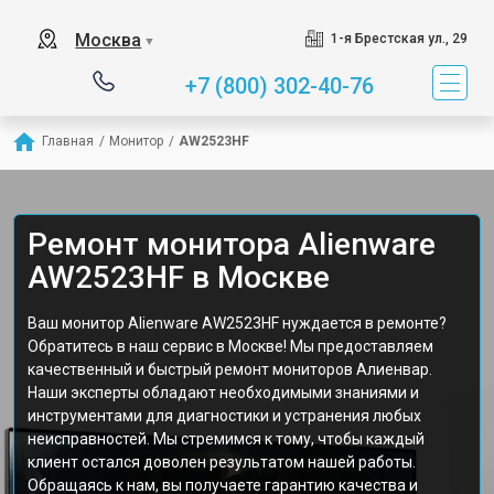
Москва
1-я Брестская ул., 29
▼
+7 (800) 302-40-76
Главная
/
Монитор
/
AW2523HF
Ремонт монитора Alienware
AW2523HF в Москве
Ваш монитор Alienware AW2523HF нуждается в ремонте?
Обратитесь в наш сервис в Москве! Мы предоставляем
качественный и быстрый ремонт мониторов Алиенвар.
Наши эксперты обладают необходимыми знаниями и
инструментами для диагностики и устранения любых
неисправностей. Мы стремимся к тому, чтобы каждый
клиент остался доволен результатом нашей работы.
Обращаясь к нам, вы получаете гарантию качества и