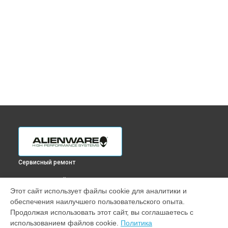
Сервисный ремонт
ВЫБЕРИ СВОЙ ГОРОД
Этот сайт использует файлы cookie для аналитики и
Ремонт монитора AW2721D Alienware в
Краснодаре
обеспечения наилучшего пользовательского опыта.
Ремонт монитора AW2721D Alienware в
Ростове-на-Дону
Продолжая использовать этот сайт, вы соглашаетесь с
Ремонт монитора AW2721D Alienware в
Нижнем Новгороде
использованием файлов cookie.
Политика