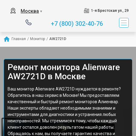
Москва
1-я Брестская ул., 29
▼
+7 (800) 302-40-76
Главная
/
Монитор
/
AW2721D
Ремонт монитора Alienware
AW2721D в Москве
Ваш монитор Alienware AW2721D нуждается в ремонте?
Обратитесь в наш сервис в Москве! Мы предоставляем
качественный и быстрый ремонт мониторов Алиенвар.
Наши эксперты обладают необходимыми знаниями и
инструментами для диагностики и устранения любых
неисправностей. Мы стремимся к тому, чтобы каждый
клиент остался доволен результатом нашей работы.
Обращаясь к нам, вы получаете гарантию качества и