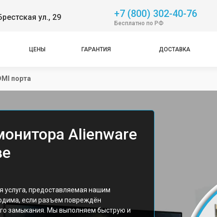
+7 (800) 302-40-76
Брестская ул., 29
Бесплатно по РФ
ЦЕНЫ
ГАРАНТИЯ
ДОСТАВКА
MI порта
монитора Alienware
ве
я услуга, предоставляемая нашим
одима, если разъем повреждён
ого замыкания. Мы выполняем быструю и