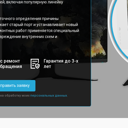
ей, включая популярную линейку
 точного определения причины
кает старый порт и устанавливает новый
монтных работ применяется специальный
вреждение внутренних схем и
с ремонт
Гарантия до 3-х
обращения
лет
править заявку
 на обработку моих
персональных данных.