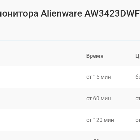
 монитора Alienware AW3423DWF
Время
Ц
от 15 мин
б
от 60 мин
о
от 120 мин
о