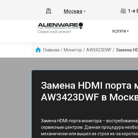
1-я 
Москва
▼
УСЛУГИ
Сервисный ремонт
Главная
/
Монитор
/
AW3423DWF
/
Замена HD
Замена HDMI порта 
AW3423DWF в Моск
Замена HDMI-порта монитора – востребованна
сервисным центром. Данная процедура необх
механически или вышел из строя из-за коротк