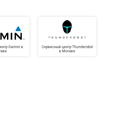
ентр Garmin в
Сервисный центр Thunderobot
Сервисный 
скве
в Москве
Мо