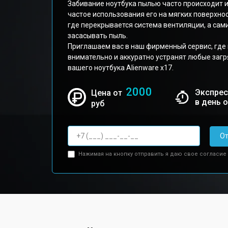
Забивание ноутбука пылью часто происходит и
частое использования его на мягких поверхнос
где перекрывается система вентиляции, а са
засасывать пыль.
Приглашаем вас в наш фирменный сервис, гд
внимательно и аккуратно устранят любые заг
вашего ноутбука Alienware x17.
2000
Экспрес
Цена от
в день 
руб
От
Нажимая на кнопку отправить я даю свое согласие