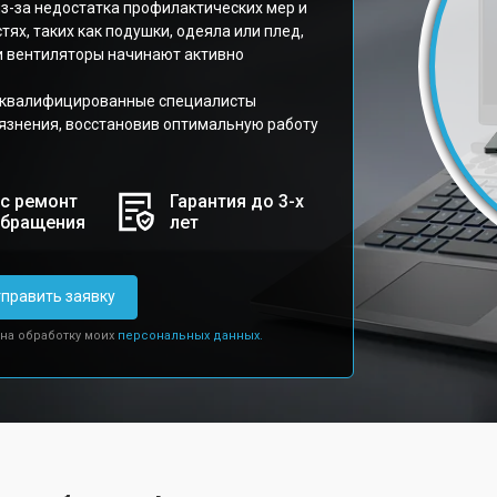
з-за недостатка профилактических мер и
тях, таких как подушки, одеяла или плед,
ми вентиляторы начинают активно
е квалифицированные специалисты
рязнения, восстановив оптимальную работу
с ремонт
Гарантия до 3-х
обращения
лет
править заявку
 на обработку моих
персональных данных.