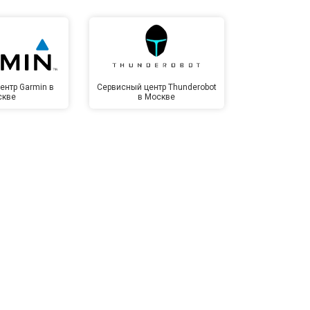
т 1100 ₽
Заказать
т 1500 ₽
Заказать
ентр Garmin в
Сервисный центр Thunderobot
Сервисный 
скве
в Москве
Мо
т 3500 ₽
Заказать
т 3990 ₽
Заказать