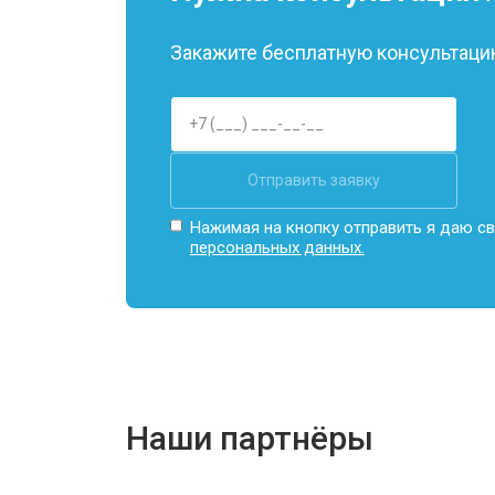
Замена Wi-Fi
Закажите бесплатную консультацию
Ремонт цепи питания
Отправить заявку
Замена USB порта
Нажимая на кнопку отправить я даю св
персональных данных.
Замена звуковой карты
Замена кулера
Наши партнёры
Замена микрофона