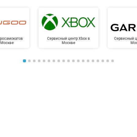
от 50 мин
о
от 50 мин
о
тросамокатов
Сервисный центр Xbox в
Сервисный ц
 Москве
Москве
Мо
от 100 мин
о
от 70 мин
о