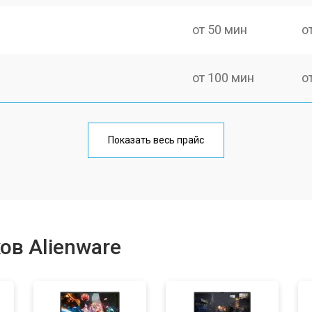
от 50 мин
о
от 100 мин
о
от 60 мин
о
Показать весь прайс
от 80 мин
о
от 40 мин
о
ов Alienware
от 80 мин
о