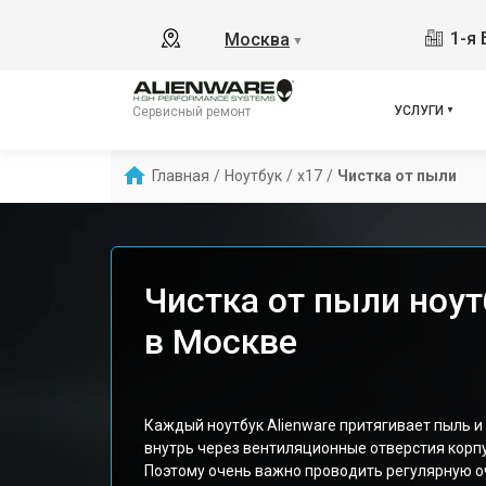
1-я 
Москва
▼
УСЛУГИ
Сервисный ремонт
Главная
/
Ноутбук
/
x17
/
Чистка от пыли
Чистка от пыли ноут
в Москве
Каждый ноутбук Alienware притягивает пыль и
внутрь через вентиляционные отверстия корпу
Поэтому очень важно проводить регулярную оч