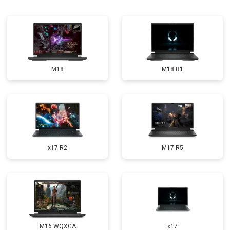
Замена Wi-Fi
от 2200 ₽
Заказать
Ремонт цепи питания
от 3500 ₽
Заказать
Замена USB порта
от 2200 ₽
Заказать
M18
M18 R1
Замена звуковой карты
от 1700 ₽
Заказать
Замена кулера
от 2600 ₽
Заказать
Замена микрофона
от 2600 ₽
Заказать
Замена оперативной памяти
от 1100 ₽
Заказать
x17 R2
M17 R5
Прошивка BIOS
от 1500 ₽
Заказать
Замена северного моста
от 3500 ₽
Заказать
Ремонт петель
от 3990 ₽
Заказать
M16 WQXGA
x17