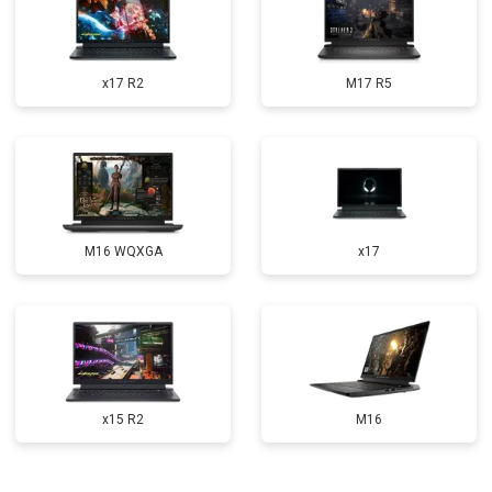
Замена оперативной памяти
от 1100 ₽
Заказать
Прошивка BIOS
от 1500 ₽
Заказать
x17 R2
M17 R5
Замена северного моста
от 3500 ₽
Заказать
Ремонт петель
от 3990 ₽
Заказать
M16 WQXGA
x17
x15 R2
M16