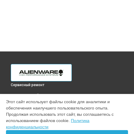
Сервисный ремонт
ВЫБЕРИ СВОЙ ГОРОД
Этот сайт использует файлы cookie для аналитики и
Замена матрицы ноутбука M16 WQXGA Alienware в
обеспечения наилучшего пользовательского опыта.
Краснодаре
Продолжая использовать этот сайт, вы соглашаетесь с
Замена матрицы ноутбука M16 WQXGA Alienware в
использованием файлов cookie.
Политика
Ростове-на-Дону
конфиденциальности
Замена матрицы ноутбука M16 WQXGA Alienware в
Нижнем