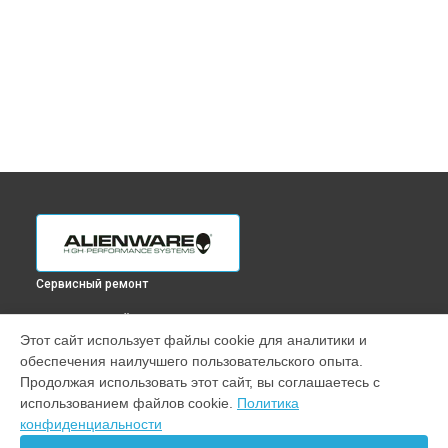
Сервисный ремонт
ВЫБЕРИ СВОЙ ГОРОД
Этот сайт использует файлы cookie для аналитики и
Замена тачпада ноутбука M16 WQXGA Alienware в
обеспечения наилучшего пользовательского опыта.
Краснодаре
Продолжая использовать этот сайт, вы соглашаетесь с
Замена тачпада ноутбука M16 WQXGA Alienware в
Ростове-
использованием файлов cookie.
Политика
на-Дону
конфиденциальности
Замена тачпада ноутбука M16 WQXGA Alienware в
Нижнем