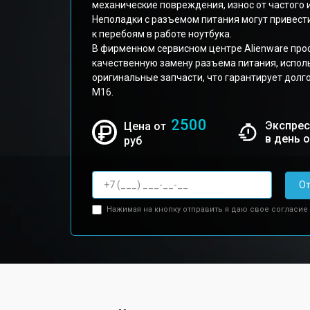
механические повреждения, износ от частого 
Неполадки с разъемом питания могут привести 
к перебоям в работе ноутбука.
В фирменном сервисном центре Alienware пр
качественную замену разъема питания, испол
оригинальные запчасти, что гарантирует дол
M16.
2500
Экспрес
Цена от
в день 
руб
От
Нажимая на кнопку отправить я даю свое согласие