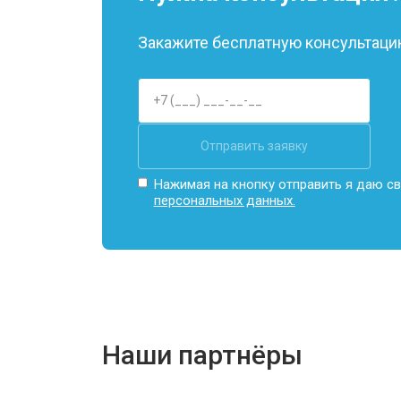
Замена Wi-Fi
Закажите бесплатную консультацию
Ремонт цепи питания
Отправить заявку
Замена USB порта
Нажимая на кнопку отправить я даю св
персональных данных.
Замена звуковой карты
Замена кулера
Наши партнёры
Замена микрофона