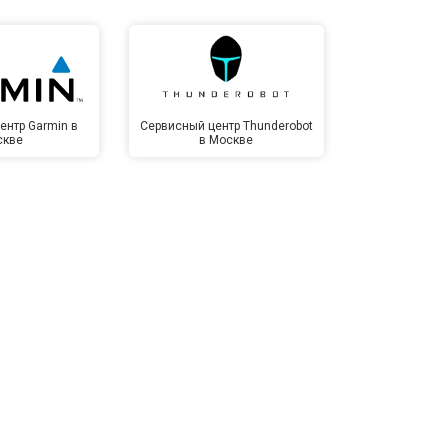
т 1100 ₽
Заказать
т 1500 ₽
Заказать
ентр Garmin в
Сервисный центр Thunderobot
Сервисный 
скве
в Москве
Мо
т 3500 ₽
Заказать
т 3990 ₽
Заказать