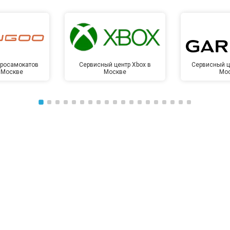
от 50 мин
о
от 50 мин
о
тросамокатов
Сервисный центр Xbox в
Сервисный ц
 Москве
Москве
Мо
от 100 мин
о
от 70 мин
о