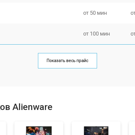
от 50 мин
о
от 100 мин
о
от 60 мин
о
Показать весь прайс
от 80 мин
о
от 40 мин
о
ов Alienware
от 80 мин
о