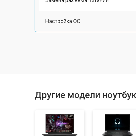
Замена разъема питания
Настройка ОС
Ремонт южного моста
Замена шлейфа
Ремонт вебкамеры
Другие модели ноутбук
Установка драйверов Windows
Ремонт мультиконтроллера