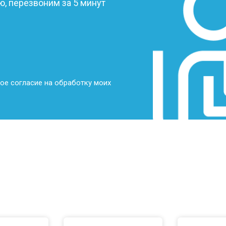
от 70 мин
о
, перезвоним за 5 минут
от 70 мин
о
от 70 мин
о
ое согласие на обработку моих
от 50 мин
о
от 80 мин
о
от 60 мин
о
от 50 мин
о