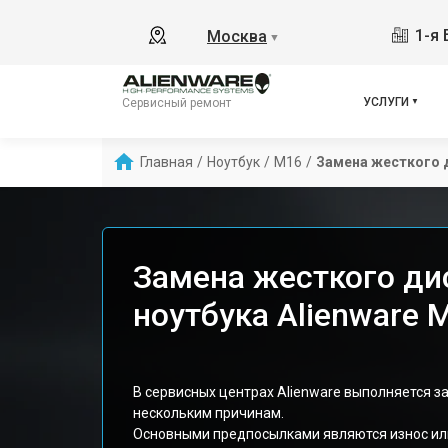
1-я 
Москва
▼
УСЛУГИ
Сервисный ремонт
Главная
/
Ноутбук
/
M16
/
Замена жесткого 
Замена жесткого ди
ноутбука Alienware 
В сервисных центрах Alienware выполняется з
нескольким причинам.
Основными предпосылками являются износ или