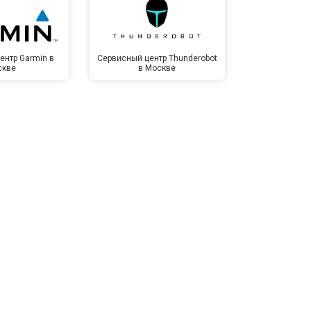
т 1500 ₽
Заказать
ентр Garmin в
Сервисный центр Thunderobot
Сервисный 
скве
в Москве
Мо
т 3500 ₽
Заказать
т 3990 ₽
Заказать