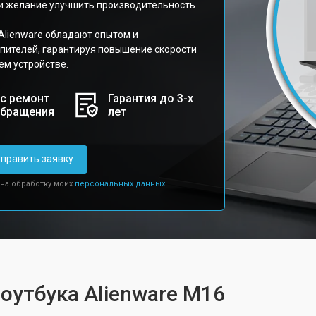
и желание улучшить производительность
Alienware обладают опытом и
пителей, гарантируя повышение скорости
ем устройстве.
с ремонт
Гарантия до 3-х
обращения
лет
править заявку
 на обработку моих
персональных данных.
ноутбука Alienware M16