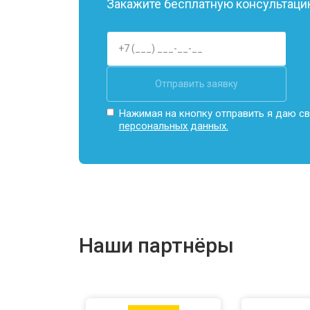
Замена Wi-Fi
Закажите бесплатную консультацию
Ремонт цепи питания
Отправить заявку
Замена USB порта
Нажимая на кнопку отправить я даю св
персональных данных.
Замена звуковой карты
Замена кулера
Наши партнёры
Замена микрофона
Замена оперативной памяти