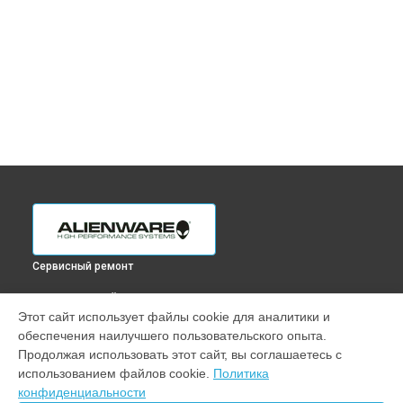
Сервисный ремонт
ВЫБЕРИ СВОЙ ГОРОД
Этот сайт использует файлы cookie для аналитики и
Чистка от пыли ноутбука M17 R5 Alienware в
Краснодаре
обеспечения наилучшего пользовательского опыта.
Чистка от пыли ноутбука M17 R5 Alienware в
Ростове-на-
Продолжая использовать этот сайт, вы соглашаетесь с
Дону
использованием файлов cookie.
Политика
Чистка от пыли ноутбука M17 R5 Alienware в
Нижнем
конфиденциальности
Новгороде