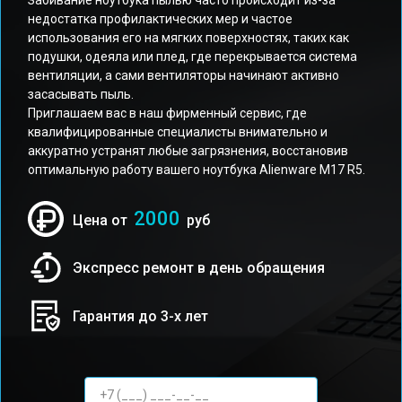
Забивание ноутбука пылью часто происходит из-за
недостатка профилактических мер и частое
использования его на мягких поверхностях, таких как
подушки, одеяла или плед, где перекрывается система
вентиляции, а сами вентиляторы начинают активно
засасывать пыль.
Приглашаем вас в наш фирменный сервис, где
квалифицированные специалисты внимательно и
аккуратно устранят любые загрязнения, восстановив
оптимальную работу вашего ноутбука Alienware M17 R5.
2000
Цена от
руб
Экспресс ремонт в день обращения
Гарантия до 3-х лет