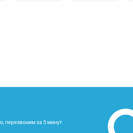
от 110 мин
о
от 50 мин
о
от 90 мин
о
от 40 мин
о
от 80 мин
о
?
от 50 мин
о
, перезвоним за 5 минут