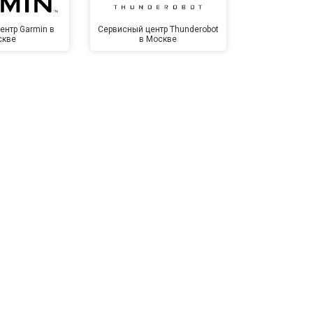
Заказать
ентр Garmin в
Сервисный центр Thunderobot
Сервисный 
скве
в Москве
Мо
т 3500 ₽
Заказать
т 3990 ₽
Заказать