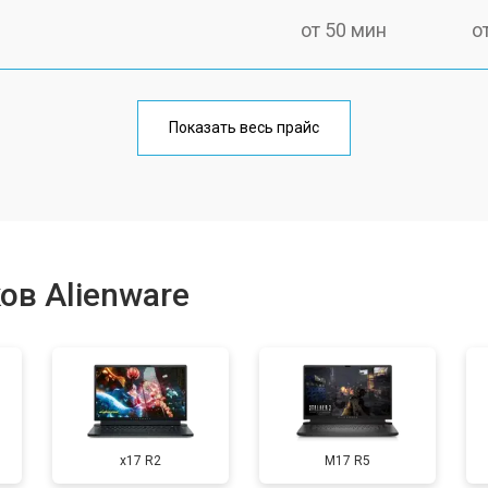
от 50 мин
о
от 100 мин
о
Показать весь прайс
от 60 мин
о
от 80 мин
о
ов Alienware
от 40 мин
о
от 80 мин
о
x17 R2
M17 R5
от 60 мин
о