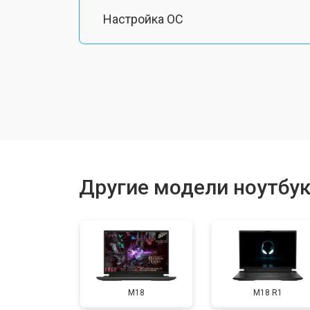
Настройка ОС
Ремонт южного моста
Замена шлейфа
Ремонт вебкамеры
Другие модели ноутбук
Установка драйверов Windows
Ремонт мультиконтроллера
M18
M18 R1
Замена жесткого диска HDD/SSD