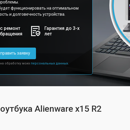
проблемы.
 будет функционировать на оптимальном
сть и долговечность устройства.
с ремонт
Гарантия до 3-х
обращения
лет
править заявку
 на обработку моих
персональных данных.
оутбука Alienware x15 R2