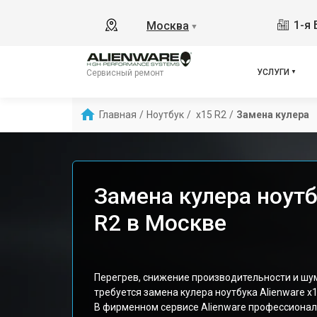
1-я 
Москва
▼
УСЛУГИ
Сервисный ремонт
Главная
/
Ноутбук
/
 x15 R2
/
Замена кулера
Замена кулера ноутб
R2 в Москве
Перегрев, снижение производительности и шу
требуется замена кулера ноутбука Alienware x
В фирменном сервисе Alienware профессиона