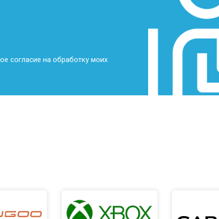
от 70 мин
о
от 70 мин
о
ое согласие на обработку моих
от 70 мин
о
от 50 мин
о
от 60 мин
о
от 50 мин
о
от 50 мин
о