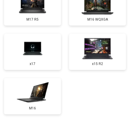
Замена оперативной памяти
от 1100 ₽
Заказать
Прошивка BIOS
от 1500 ₽
Заказать
M17 R5
M16 WQXGA
Замена северного моста
от 3500 ₽
Заказать
Ремонт петель
от 3990 ₽
Заказать
x17
x15 R2
M16