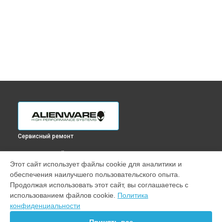
Сервисный ремонт
ВЫБЕРИ СВОЙ ГОРОД
Этот сайт использует файлы cookie для аналитики и
Замена шлейфа ноутбука x17 R2 Alienware в
Краснодаре
обеспечения наилучшего пользовательского опыта.
Замена шлейфа ноутбука x17 R2 Alienware в
Ростове-на-
Продолжая использовать этот сайт, вы соглашаетесь с
Дону
использованием файлов cookie.
Политика
Замена шлейфа ноутбука x17 R2 Alienware в
Нижнем
конфиденциальности
Новгороде