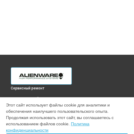
Сервисный ремонт
ВЫБЕРИ СВОЙ ГОРОД
Этот сайт использует файлы cookie для аналитики и
Замена HDD (замена жёсткого диска) компьютера Aurora
обеспечения наилучшего пользовательского опыта.
R15 Alienware в
Краснодаре
Продолжая использовать этот сайт, вы соглашаетесь с
Замена HDD (замена жёсткого диска) компьютера Aurora
использованием файлов cookie.
Политика
R15 Alienware в
Ростове-на-Дону
конфиденциальности
Замена HDD (замена жёсткого диска) компьютера Aurora